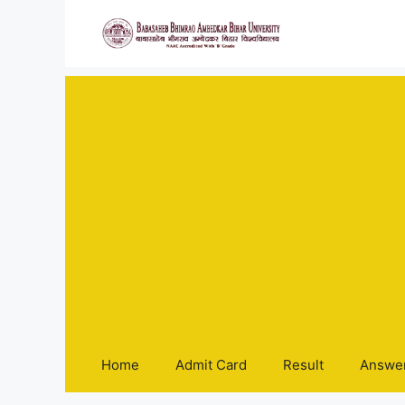
Skip
to
content
Home
Admit Card
Result
Answe