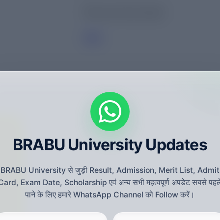
Nhi aa rha hai result
Reply
Amarjeet Kumar
Hlo
BRABU University Updates
Reply
BRABU University से जुड़ी Result, Admission, Merit List, Admit
Card, Exam Date, Scholarship एवं अन्य सभी महत्वपूर्ण अपडेट सबसे पहल
पाने के लिए हमारे WhatsApp Channel को Follow करें।
Sima kumari