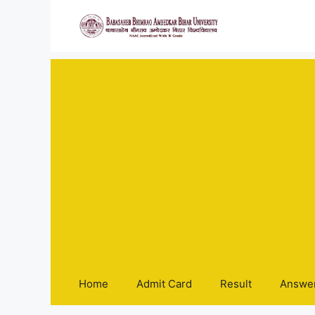
Skip
to
content
Home
Admit Card
Result
Answe