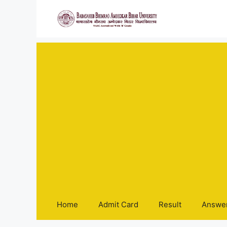
Skip
to
content
Home
Admit Card
Result
Answe